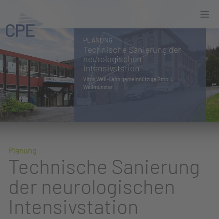
PLANUNG
Technische
Sanierung
der
neurologischen
Intensivstation
Vitos Weil-Lahn gemeinnützige GmbH,
Weilmünster
Planung
Technische Sanierung
der neurologischen
Intensivstation