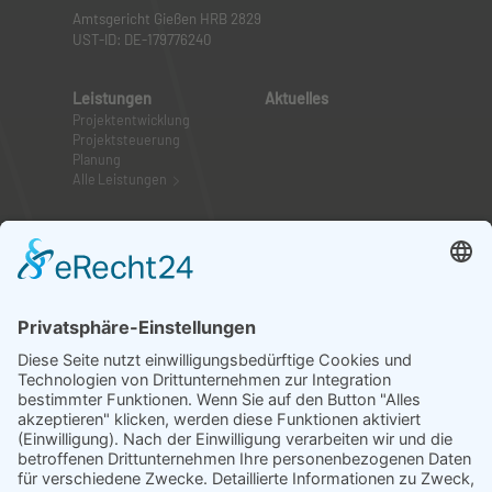
Amtsgericht Gießen HRB 2829
UST-ID: DE-179776240
Leistungen
Aktuelles
Projektentwicklung
Projektsteuerung
Planung
Alle Leistungen
CPE
Team
Standorte
Mitarbeiter
Historie
Team-Events
Aktuelles
Karriere bei CPE
Zertifikate
Ausbildung bei CPE
Projekte
Umbau eines historischen Gebäudes (Kardiologie
Saarbrücken)
Neubau Herzzentrum (Uniklinikum Bonn)
Dachsanierung (Westerwaldklinik)
Alle Projekte