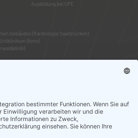
Ausbildung bei CPE
chen Gebäudes (Kardiologie Saarbrücken)
Uniklinikum Bonn)
waldklinik)