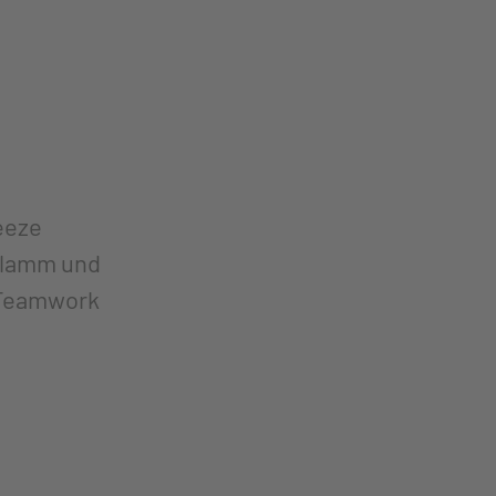
eeze
hlamm und
d Teamwork