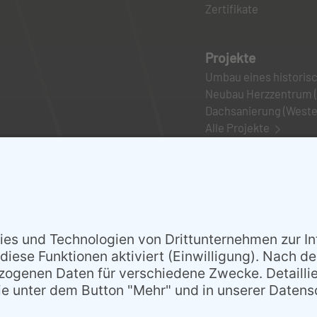
Zertifikate
Projekte
Umbau eines historis
Neubau Herzzentrum (
Dachsanierung (Wester
Alle Projekte
Kunden
06408
9555-0
kontakt@cpe-gmbh.com
Kontakt
|
Datenschutzerklärung
|
Impressum