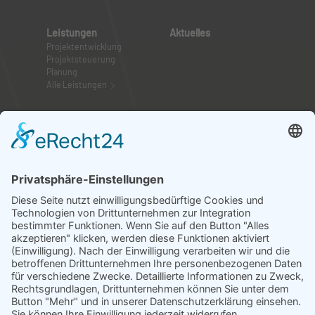
Leistungen
Aktuelles
Projektentwicklung
Projektsteuerung
Planung
Alle Leistungen
CPE
Team
Standorte
Mitarbeiter
Historie
Team-Events
Aktuelles
Karriere bei CPE
Zertifikate
Ausbildung bei CPE
Projekte
Umbau eines historischen Gebäudes (Kardiologie
Saarbrücken)
Neubau Herzzentrum (Uniklinikum Bonn)
Dachsanierung (Westerwaldklinik)
Alle Projekte
Kunden